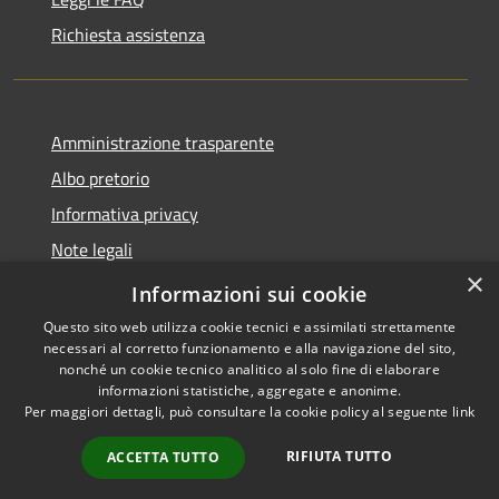
Richiesta assistenza
Amministrazione trasparente
Albo pretorio
Informativa privacy
Note legali
×
Dichiarazione di accessibilità
Informazioni sui cookie
Questo sito web utilizza cookie tecnici e assimilati strettamente
necessari al corretto funzionamento e alla navigazione del sito,
nonché un cookie tecnico analitico al solo fine di elaborare
informazioni statistiche, aggregate e anonime.
RSS
Copyright © 2026 • Comune di
Per maggiori dettagli, può consultare la cookie policy al seguente
link
Accessibilità
Castel d'Ario • Powered by
Privacy
Municipium
Accesso
•
RIFIUTA TUTTO
ACCETTA TUTTO
Cookie
redazione