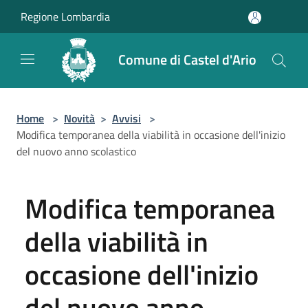
Salta al contenuto principale
Regione Lombardia
Comune di Castel d'Ario
Home
>
Novità
>
Avvisi
>
Modifica temporanea della viabilità in occasione dell'inizio
del nuovo anno scolastico
Modifica temporanea
della viabilità in
occasione dell'inizio
del nuovo anno