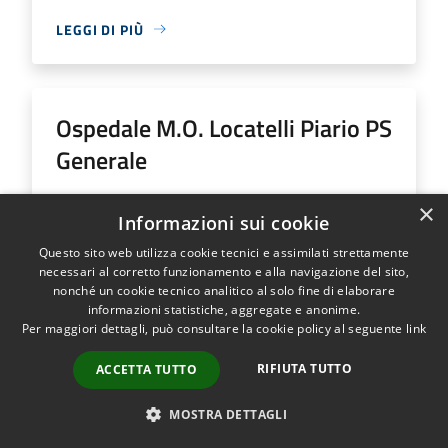
LEGGI DI PIÙ
Ospedale M.O. Locatelli Piario PS
Generale
Indirizzo
Via Groppino, 22
×
Informazioni sui cookie
Ospedale M.O. Locatelli Piario PS Generale...
Questo sito web utilizza cookie tecnici e assimilati strettamente
necessari al corretto funzionamento e alla navigazione del sito,
nonché un cookie tecnico analitico al solo fine di elaborare
informazioni statistiche, aggregate e anonime.
Per maggiori dettagli, può consultare la cookie policy al seguente
link
LEGGI DI PIÙ
RIFIUTA TUTTO
ACCETTA TUTTO
MOSTRA DETTAGLI
Ospedale SS Trinità Romano L.